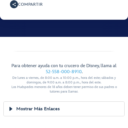
COMPARTIR
Para obtener ayuda con tu crucero de Disney, llama al
52-558-000-8910
.
De lunes a viernes, de 8:00 a.m. a 10:00 p.m., hora del este; sábados y
domingos, de 9:00 a.m. a 8:00 p.m., hora del este.
Los Huéspedes menores de 18 años deben tener permiso de sus padres o
tutores para llamar.
Mostrar Más Enlaces