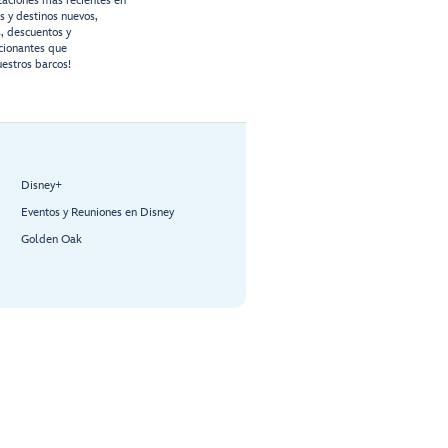
izaciones más recientes en
os y destinos nuevos,
s, descuentos y
cionantes que
estros barcos!
Disney+
Eventos y Reuniones en Disney
Golden Oak