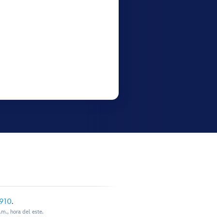
910
.
m., hora del este.