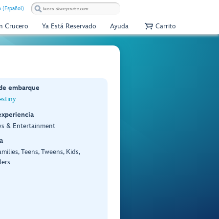
 (Español)
Un Crucero
Ya Está Reservado
Ayuda
Carrito
 de embarque
stiny
experiencia
ws & Entertainment
a
amilies, Teens, Tweens, Kids,
lers