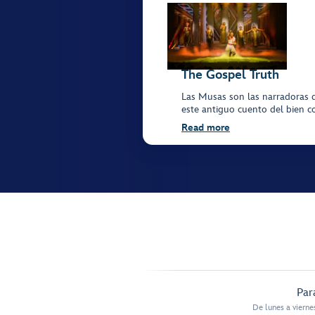
The Gospel Truth
Las Musas son las narradoras de
este antiguo cuento del bien co
Read more
Par
De lunes a vierne