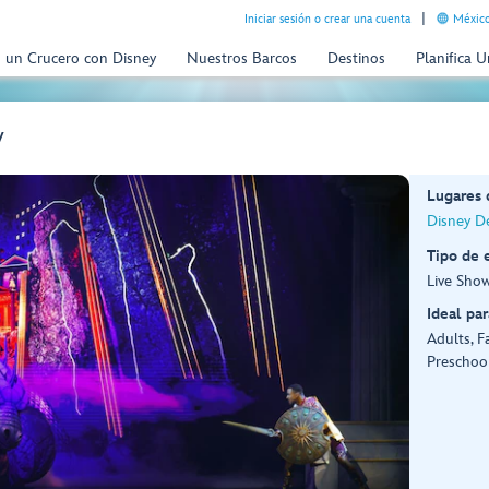
Iniciar sesión o crear una cuenta
México
n un Crucero con Disney
Nuestros Barcos
Destinos
Planifica 
y
Lugares
Disney De
Tipo de 
Live Sho
Ideal par
Adults, F
Preschoo