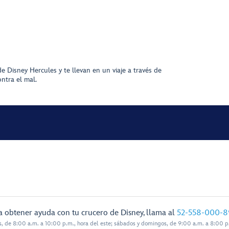
 Disney Hercules y te llevan en un viaje a través de
ntra el mal.
a obtener ayuda con tu crucero de Disney, llama al
52-558-000-8
s, de 8:00 a.m. a 10:00 p.m., hora del este; sábados y domingos, de 9:00 a.m. a 8:00 p.