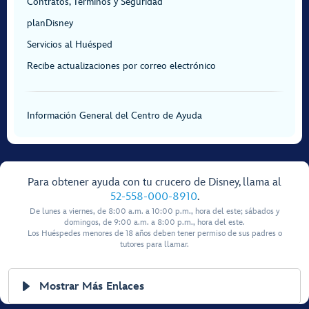
Contratos, Términos y Seguridad
planDisney
Servicios al Huésped
Recibe actualizaciones por correo electrónico
Información General del Centro de Ayuda
Para obtener ayuda con tu crucero de Disney, llama al
52-558-000-8910
.
De lunes a viernes, de 8:00 a.m. a 10:00 p.m., hora del este; sábados y
domingos, de 9:00 a.m. a 8:00 p.m., hora del este.
Los Huéspedes menores de 18 años deben tener permiso de sus padres o
tutores para llamar.
Mostrar Más Enlaces