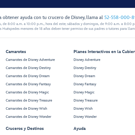
a obtener ayuda con tu crucero de Disney, llama al
52-558-000-8
s, de 8:00 a.m. a 10:00 p.m., hora del este; sábados y domingos, de 9:00 a.m. a 8:00 p.
s Huéspedes menores de 18 años deben tener permiso de sus padres o tutores para llam
Camarotes
Planes Interactivos en la Cubier
Camarotes de Disney Adventure
Disney Adventure
Camarotes de Disney Destiny
Disney Destiny
Camarotes de Disney Dream
Disney Dream
Camarotes de Disney Fantasy
Disney Fantasy
Camarotes de Disney Magic
Disney Magic
Camarotes de Disney Treasure
Disney Treasure
Camarotes de Disney Wish
Disney Wish
Camarotes de Disney Wonder
Disney Wonder
Cruceros y Destinos
Ayuda