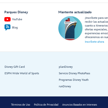
Parques Disney
Mantente actualizado
¡Inscríbete para se
YouTube
recibir las actuali
cuanto a itinerarios
Blog
ofertas especiales,
experiencias emoc
ofreceremos en nue
Inscríbete ahora
Disney Gift Card
planDisney
ESPN Wide World of Sports
Servicio Disney PhotoPass
Programas Disney Youth
runDisney
Términos de Uso
Política de Privacidad
Anuncios Basados en Intereses