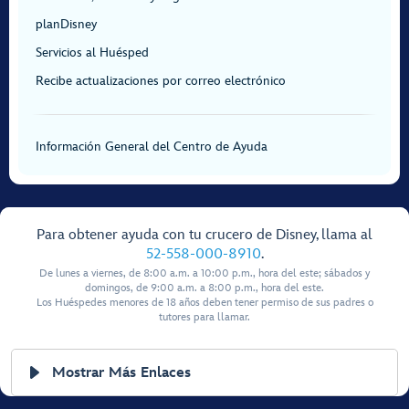
planDisney
Servicios al Huésped
Recibe actualizaciones por correo electrónico
Información General del Centro de Ayuda
Para obtener ayuda con tu crucero de Disney, llama al
52-558-000-8910
.
De lunes a viernes, de 8:00 a.m. a 10:00 p.m., hora del este; sábados y
domingos, de 9:00 a.m. a 8:00 p.m., hora del este.
Los Huéspedes menores de 18 años deben tener permiso de sus padres o
tutores para llamar.
Mostrar Más Enlaces