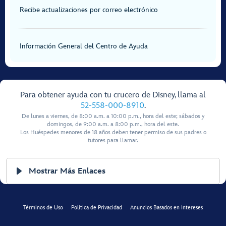
Recibe actualizaciones por correo electrónico
Información General del Centro de Ayuda
Para obtener ayuda con tu crucero de Disney, llama al
52-558-000-8910
.
De lunes a viernes, de 8:00 a.m. a 10:00 p.m., hora del este; sábados y
domingos, de 9:00 a.m. a 8:00 p.m., hora del este.
Los Huéspedes menores de 18 años deben tener permiso de sus padres o
tutores para llamar.
Mostrar Más Enlaces
Términos de Uso
Política de Privacidad
Anuncios Basados en Intereses