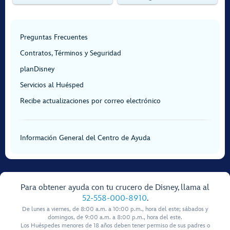
Preguntas Frecuentes
Contratos, Términos y Seguridad
planDisney
Servicios al Huésped
Recibe actualizaciones por correo electrónico
Información General del Centro de Ayuda
Para obtener ayuda con tu crucero de Disney, llama al
52-558-000-8910
.
De lunes a viernes, de 8:00 a.m. a 10:00 p.m., hora del este; sábados y
domingos, de 9:00 a.m. a 8:00 p.m., hora del este.
Los Huéspedes menores de 18 años deben tener permiso de sus padres o