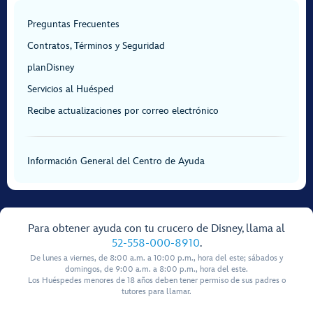
Preguntas Frecuentes
Contratos, Términos y Seguridad
planDisney
Servicios al Huésped
Recibe actualizaciones por correo electrónico
Información General del Centro de Ayuda
Para obtener ayuda con tu crucero de Disney, llama al
52-558-000-8910
.
De lunes a viernes, de 8:00 a.m. a 10:00 p.m., hora del este; sábados y
domingos, de 9:00 a.m. a 8:00 p.m., hora del este.
Los Huéspedes menores de 18 años deben tener permiso de sus padres o
tutores para llamar.