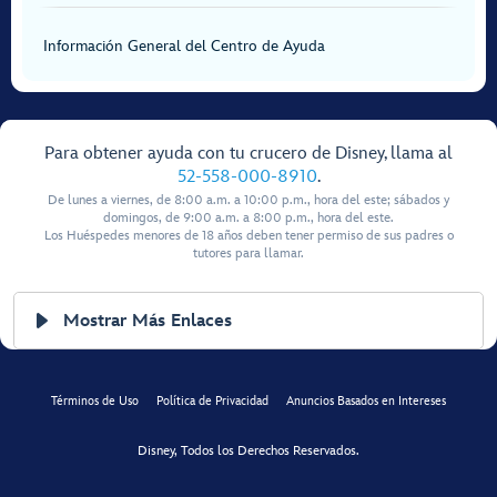
Información General del Centro de Ayuda
Para obtener ayuda con tu crucero de Disney, llama al
52-558-000-8910
.
De lunes a viernes, de 8:00 a.m. a 10:00 p.m., hora del este; sábados y
domingos, de 9:00 a.m. a 8:00 p.m., hora del este.
Los Huéspedes menores de 18 años deben tener permiso de sus padres o
tutores para llamar.
Mostrar Más Enlaces
Términos de Uso
Política de Privacidad
Anuncios Basados en Intereses
Disney, Todos los Derechos Reservados.