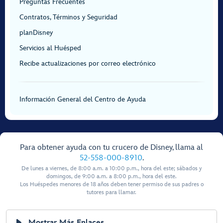
Preguntas Frecuentes
Contratos, Términos y Seguridad
planDisney
Servicios al Huésped
Recibe actualizaciones por correo electrónico
Información General del Centro de Ayuda
Para obtener ayuda con tu crucero de Disney, llama al
52-558-000-8910
.
De lunes a viernes, de 8:00 a.m. a 10:00 p.m., hora del este; sábados y
domingos, de 9:00 a.m. a 8:00 p.m., hora del este.
Los Huéspedes menores de 18 años deben tener permiso de sus padres o
tutores para llamar.
Mostrar Más Enlaces