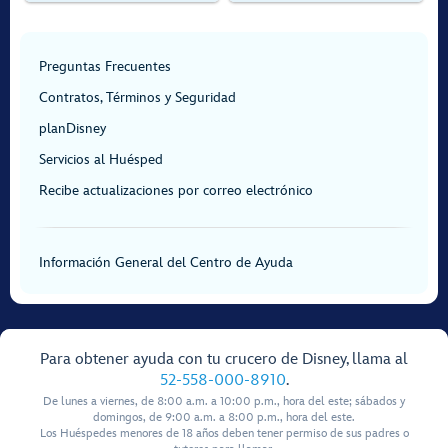
Preguntas Frecuentes
Contratos, Términos y Seguridad
planDisney
Servicios al Huésped
Recibe actualizaciones por correo electrónico
Información General del Centro de Ayuda
Para obtener ayuda con tu crucero de Disney, llama al
52-558-000-8910
.
De lunes a viernes, de 8:00 a.m. a 10:00 p.m., hora del este; sábados y
domingos, de 9:00 a.m. a 8:00 p.m., hora del este.
Los Huéspedes menores de 18 años deben tener permiso de sus padres o