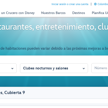
Iniciar sesión o crear una cuenta
Colombia
n un Crucero con Disney
Nuestros Barcos
Destinos
Planifica 
aurantes, entretenimiento, clu
de habitaciones pueden variar debido a las próximas mejoras a b
NÚMERO D
Clubes nocturnos y salones
es
,
Cubierta 9