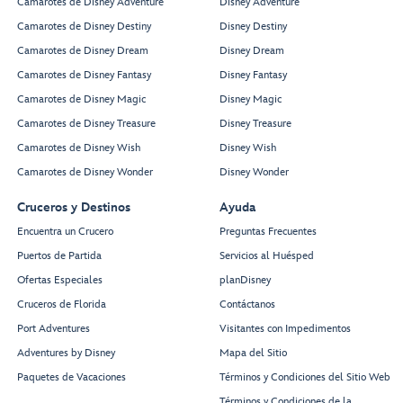
Camarotes de Disney Adventure
Disney Adventure
Room
Hair
Camarotes de Disney Destiny
Disney Destiny
Salon
Spa
Treatment
Camarotes de Disney Dream
Disney Dream
Reception
Salons
Chill
Camarotes de Disney Fantasy
Disney Fantasy
Spa
Camarotes de Disney Magic
Disney Magic
Camarotes de Disney Treasure
Disney Treasure
Camarotes de Disney Wish
Disney Wish
Forward
Elevator Lobby
Camarotes de Disney Wonder
Disney Wonder
Restroom
Cruceros y Destinos
Ayuda
Encuentra un Crucero
Preguntas Frecuentes
Whirlpool
Whirlpool
Puertos de Partida
Servicios al Huésped
Ofertas Especiales
planDisney
Cruceros de Florida
Contáctanos
Quiet
Cove
Port Adventures
Visitantes con Impedimentos
Adult
Adventures by Disney
Mapa del Sitio
Pool
Paquetes de Vacaciones
Términos y Condiciones del Sitio Web
Términos y Condiciones de la