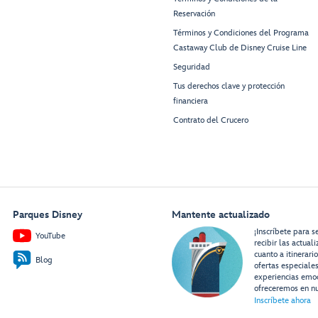
Reservación
Términos y Condiciones del Programa
Restroom
Restroom
Signals
Bar
Castaway Club de Disney Cruise Line
Edge
Cove
Seguridad
Cafe
Tus derechos clave y protección
financiera
Midship
Elevator Lobby
Contrato del Crucero
Funnel
Vision
Stage
Dance
Band
Parques Disney
Mantente actualizado
¡Inscríbete para s
YouTube
recibir las actual
cuanto a itinerari
Blog
Goofy’s
ofertas especiale
Family Pool
experiencias emo
ofreceremos en nu
Inscríbete ahora