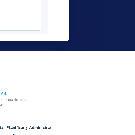
898
.
m., hora del este.
ar.
ta
Planificar y Administrar