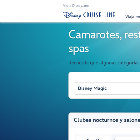
Visita Disney.com
Viaja e
Camarotes, rest
spas
Recuerda que algunas categorías 
Disney Magic
Clubes nocturnos y salon