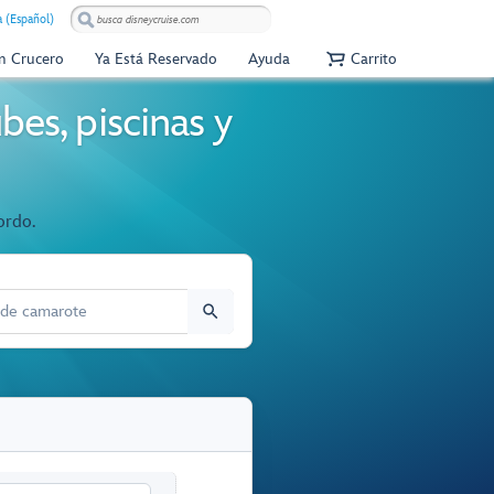
 (Español)
Un Crucero
Ya Está Reservado
Ayuda
Carrito
bes, piscinas y
ordo.
E CAMAROTE