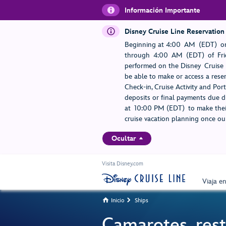
Información Importante
Disney Cruise Line Reservation
Beginning at 4:00 AM (EDT) on
through 4:00 AM (EDT) of Frid
performed on the Disney Cruise L
be able to make or access a rese
Check-in, Cruise Activity and Po
deposits or final payments due du
at 10:00 PM (EDT) to make their
cruise vacation planning once our
Ocultar
Visita Disney.com
Viaja e
Inicio
Ships


Camarotes, rest