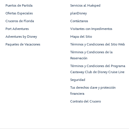
Puertos de Partida
Servicios al Huésped
Treasures
Ofertas Especiales
planDisney
Untold
Once Upon
A Time
Cruceros de Florida
Contáctanos
Port Adventures
Visitantes con Impedimentos
Adventures by Disney
Mapa del Sitio
The Haunted
Skipper Society
Paquetes de Vacaciones
Términos y Condiciones del Sitio Web
Mansion
Royal
Parlor
Regalia
Términos y Condiciones de la
Reservación
Términos y Condiciones del Programa
Castaway Club de Disney Cruise Line
Palace
Scat Cat
Seguridad
Treasures
Lounge
Tus derechos clave y protección
Restroom
Restroom
financiera
Contrato del Crucero
Grand Hall
Stage
Oceaneer
Club
Check-In