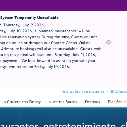
 System Temporarily Unavailable
 Thursday, July 9, 2026,
ay, July 10, 2026, a planned maintenance will be
ine reservation system. During this time, Guests will not
rvation online or through our Contact Center. Online
rt Adventure bookings will also be unavailable. Guests with
ring this period will have until Saturday, July 11, 2026,
 payment. We look forward to assisting you with your
 systems return on Friday, July 10, 2026.
Iniciar sesión o crear una cuenta
Colombia
n un Crucero con Disney
Nuestros Barcos
Destinos
Planifica 
aurantes, entretenimiento, cl