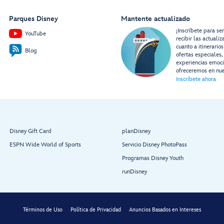
Grand Hall
Parques Disney
Mantente actualizado
¡Inscríbete para se
YouTube
recibir las actuali
cuanto a itinerarios
Blog
ofertas especiales,
experiencias emoc
ofreceremos en nue
Inscríbete ahora
1923:
1923:
Walt Disney
Roy Disney
Disney Gift Card
planDisney
Aft Elevator
ESPN Wide World of Sports
Servicio Disney PhotoPass
Lobby
Programas Disney Youth
runDisney
Términos de Uso
Política de Privacidad
Anuncios Basados en Intereses