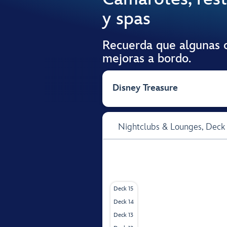
y spas
Recuerda que algunas c
mejoras a bordo.
Disney Treasure
Nightclubs & Lounges,
Deck
Deck 15
Deck 14
Deck 13