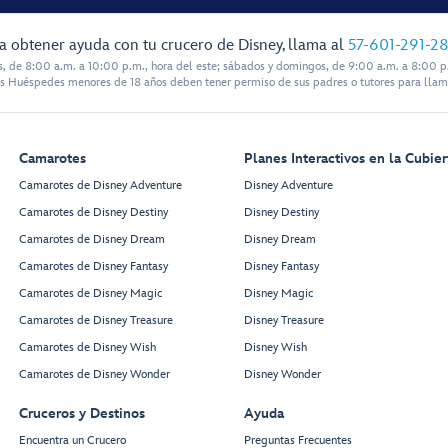
a obtener ayuda con tu crucero de Disney, llama al
57-601-291-2
s, de 8:00 a.m. a 10:00 p.m., hora del este; sábados y domingos, de 9:00 a.m. a 8:00 p.
s Huéspedes menores de 18 años deben tener permiso de sus padres o tutores para llam
Walt Disney
Theatre
Camarotes
Planes Interactivos en la Cubier
Camarotes de Disney Adventure
Disney Adventure
Camarotes de Disney Destiny
Disney Destiny
Camarotes de Disney Dream
Disney Dream
Camarotes de Disney Fantasy
Disney Fantasy
Restroom
Restroom
Camarotes de Disney Magic
Disney Magic
Camarotes de Disney Treasure
Disney Treasure
Camarotes de Disney Wish
Disney Wish
Preludes
Preludes
Forward Elevator
Camarotes de Disney Wonder
Disney Wonder
Lobby
Cruceros y Destinos
Ayuda
3 Wishes
Encuentra un Crucero
Preguntas Frecuentes