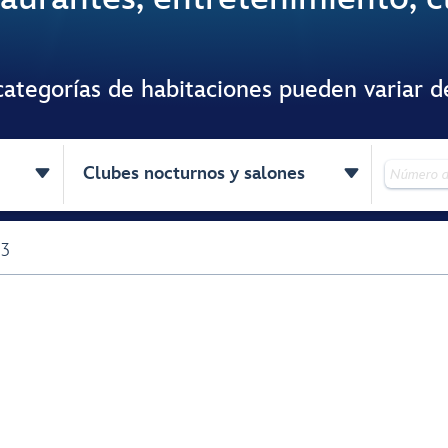
ategorías de habitaciones pueden variar d


Clubes nocturnos y salones
 3