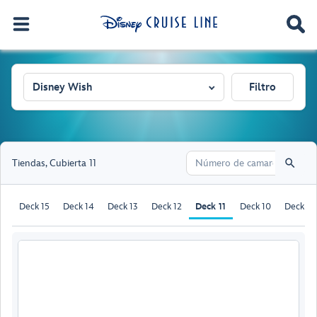
Disney Wish
Filtro
Tiendas
,
Cubierta 11
Deck 15
Deck 14
Deck 13
Deck 12
Deck 11
Deck 10
Deck 9