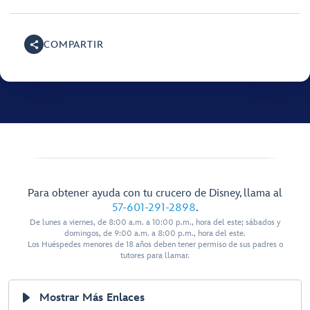
COMPARTIR
Para obtener ayuda con tu crucero de Disney, llama al
57-601-291-2898
.
De lunes a viernes, de 8:00 a.m. a 10:00 p.m., hora del este; sábados y
domingos, de 9:00 a.m. a 8:00 p.m., hora del este.
Los Huéspedes menores de 18 años deben tener permiso de sus padres o
tutores para llamar.
Mostrar Más Enlaces