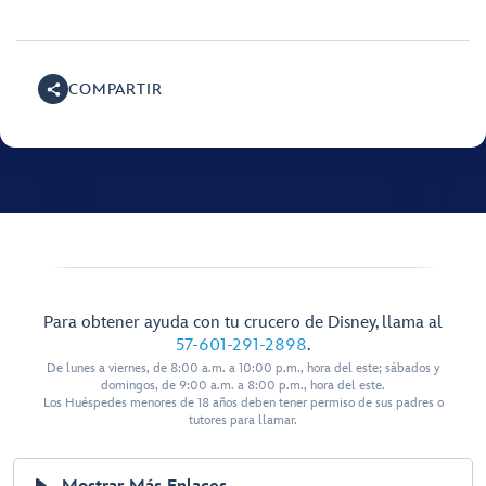
COMPARTIR
Para obtener ayuda con tu crucero de Disney, llama al
57-601-291-2898
.
De lunes a viernes, de 8:00 a.m. a 10:00 p.m., hora del este; sábados y
domingos, de 9:00 a.m. a 8:00 p.m., hora del este.
Los Huéspedes menores de 18 años deben tener permiso de sus padres o
tutores para llamar.