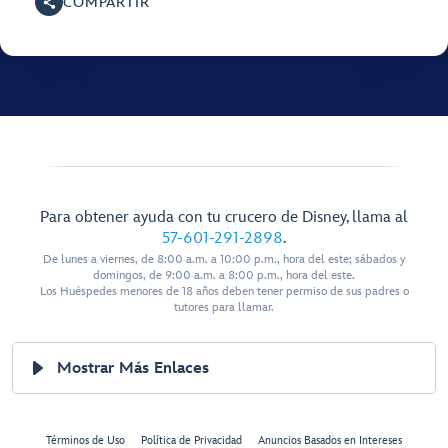
COMPARTIR
Para obtener ayuda con tu crucero de Disney, llama al
57-601-291-2898
.
De lunes a viernes, de 8:00 a.m. a 10:00 p.m., hora del este; sábados y
domingos, de 9:00 a.m. a 8:00 p.m., hora del este.
Los Huéspedes menores de 18 años deben tener permiso de sus padres o
tutores para llamar.
Mostrar Más Enlaces
Términos de Uso
Política de Privacidad
Anuncios Basados en Intereses