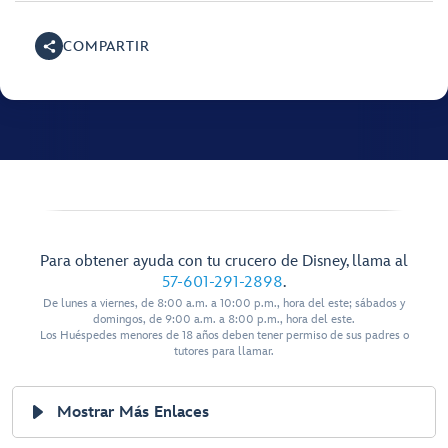
COMPARTIR
Para obtener ayuda con tu crucero de Disney, llama al
57-601-291-2898
.
De lunes a viernes, de 8:00 a.m. a 10:00 p.m., hora del este; sábados y
domingos, de 9:00 a.m. a 8:00 p.m., hora del este.
Los Huéspedes menores de 18 años deben tener permiso de sus padres o
tutores para llamar.
Mostrar Más Enlaces