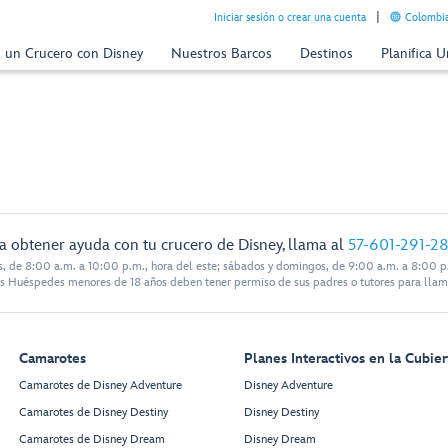
Iniciar sesión o crear una cuenta
Colombia
n un Crucero con Disney
Nuestros Barcos
Destinos
Planifica 
a obtener ayuda con tu crucero de Disney, llama al
57-601-291-2
s, de 8:00 a.m. a 10:00 p.m., hora del este; sábados y domingos, de 9:00 a.m. a 8:00 p.
s Huéspedes menores de 18 años deben tener permiso de sus padres o tutores para llam
Camarotes
Planes Interactivos en la Cubier
Camarotes de Disney Adventure
Disney Adventure
Camarotes de Disney Destiny
Disney Destiny
Camarotes de Disney Dream
Disney Dream