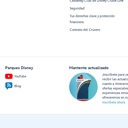
Castaway Club de Disney Cruise Line
Seguridad
Tus derechos clave y protección
financiera
Contrato del Crucero
Parques Disney
Mantente actualizado
¡Inscríbete para s
YouTube
recibir las actual
cuanto a itinerari
Blog
ofertas especiale
experiencias emo
ofreceremos en nu
Inscríbete ahora