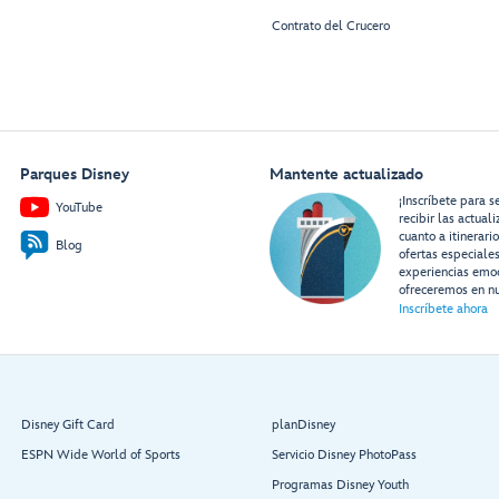
Contrato del Crucero
Parques Disney
Mantente actualizado
¡Inscríbete para s
YouTube
recibir las actual
cuanto a itinerari
Blog
ofertas especiale
experiencias emo
ofreceremos en nu
Inscríbete ahora
Disney Gift Card
planDisney
ESPN Wide World of Sports
Servicio Disney PhotoPass
Programas Disney Youth