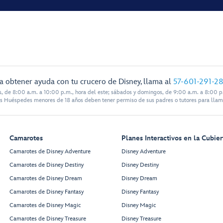
a obtener ayuda con tu crucero de Disney, llama al
57-601-291-2
s, de 8:00 a.m. a 10:00 p.m., hora del este; sábados y domingos, de 9:00 a.m. a 8:00 p.
s Huéspedes menores de 18 años deben tener permiso de sus padres o tutores para llam
Camarotes
Planes Interactivos en la Cubier
Camarotes de Disney Adventure
Disney Adventure
Camarotes de Disney Destiny
Disney Destiny
Camarotes de Disney Dream
Disney Dream
Camarotes de Disney Fantasy
Disney Fantasy
Camarotes de Disney Magic
Disney Magic
Camarotes de Disney Treasure
Disney Treasure