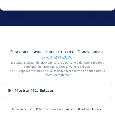
Para obtener ayuda con tu crucero de Disney, llama al
57-601-291-2898
.
De lunes a viernes, de 8:00 a.m. a 10:00 p.m., hora del este; sábados y
domingos, de 9:00 a.m. a 8:00 p.m., hora del este.
Los Huéspedes menores de 18 años deben tener permiso de sus padres o
tutores para llamar.
Mostrar Más Enlaces
Términos de Uso
Política de Privacidad
Anuncios Basados en Intereses