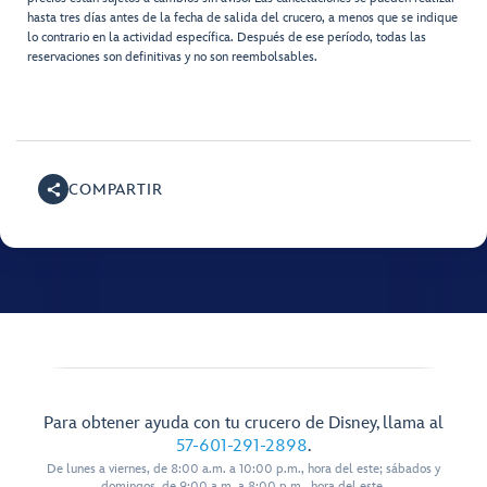
hasta tres días antes de la fecha de salida del crucero, a menos que se indique
lo contrario en la actividad específica. Después de ese período, todas las
reservaciones son definitivas y no son reembolsables.
COMPARTIR
Para obtener ayuda con tu crucero de Disney, llama al
57-601-291-2898
.
De lunes a viernes, de 8:00 a.m. a 10:00 p.m., hora del este; sábados y
domingos, de 9:00 a.m. a 8:00 p.m., hora del este.