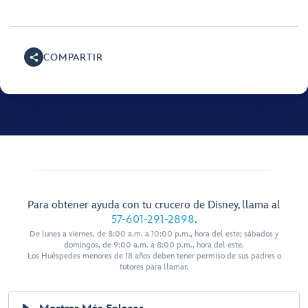
COMPARTIR
Para obtener ayuda con tu crucero de Disney, llama al
57-601-291-2898
.
De lunes a viernes, de 8:00 a.m. a 10:00 p.m., hora del este; sábados y
domingos, de 9:00 a.m. a 8:00 p.m., hora del este.
Los Huéspedes menores de 18 años deben tener permiso de sus padres o
tutores para llamar.