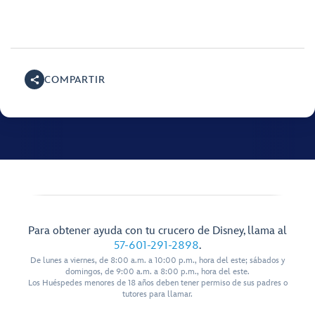
COMPARTIR
Para obtener ayuda con tu crucero de Disney, llama al
57-601-291-2898
.
De lunes a viernes, de 8:00 a.m. a 10:00 p.m., hora del este; sábados y
domingos, de 9:00 a.m. a 8:00 p.m., hora del este.
Los Huéspedes menores de 18 años deben tener permiso de sus padres o
tutores para llamar.