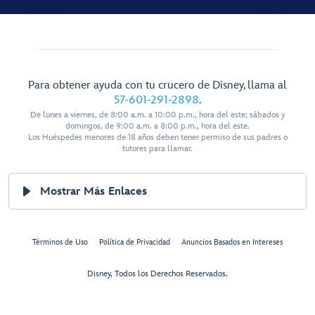
Para obtener ayuda con tu crucero de Disney, llama al
57-601-291-2898
.
De lunes a viernes, de 8:00 a.m. a 10:00 p.m., hora del este; sábados y
domingos, de 9:00 a.m. a 8:00 p.m., hora del este.
Los Huéspedes menores de 18 años deben tener permiso de sus padres o
tutores para llamar.
Mostrar Más Enlaces
Términos de Uso
Política de Privacidad
Anuncios Basados en Intereses
Disney, Todos los Derechos Reservados.