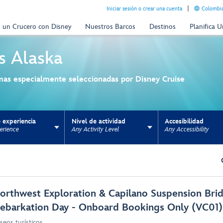
Iniciar sesión o crear una cuenta
Colombia
n un Crucero con Disney
Nuestros Barcos
Destinos
Planifica 
s
Alaska
mas especialmente seleccionadas por Disney Cruise
 experiencia
Nivel de actividad
Accesibilidad
erience
Any Activity Level
Any Accessibility
ns update the URL for bookmarking.
orthwest Exploration & Capilano Suspension Brid
ebarkation Day - Onboard Bookings Only (VC01)
seos turísticos