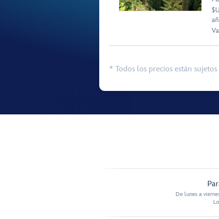
$U
añ
Va
* Todos los precios están sujetos 
Par
De lunes a vierne
Lo