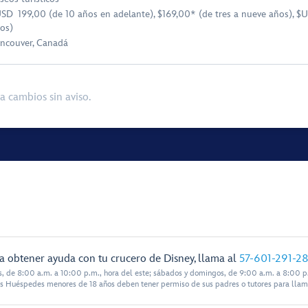
SD 199,00 (de 10 años en adelante), $169,00* (de tres a nueve años), $
os)
ncouver, Canadá
a cambios sin aviso.
a obtener ayuda con tu crucero de Disney, llama al
57-601-291-2
s, de 8:00 a.m. a 10:00 p.m., hora del este; sábados y domingos, de 9:00 a.m. a 8:00 p.
s Huéspedes menores de 18 años deben tener permiso de sus padres o tutores para llam