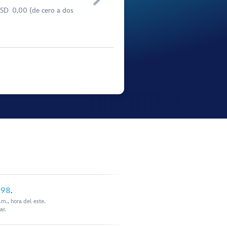
USD 0,00 (de cero a dos
898
.
m., hora del este.
ar.