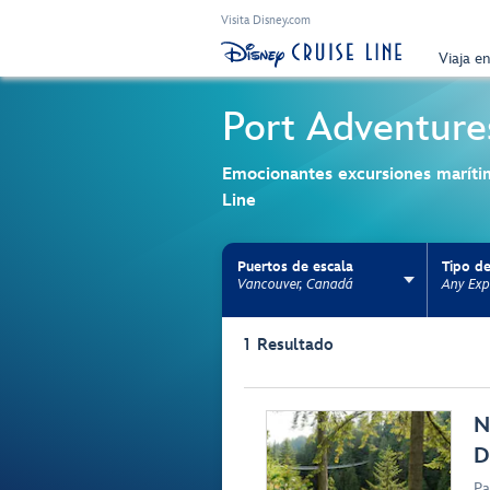
Visita Disney.com
Viaja e
Port Adventure
Emocionantes excursiones maríti
Line
Puertos de escala
Tipo de
Vancouver, Canadá
Any Exp
Use the facet bar to narrow results. Selectio
1
Resultado
Browse list
N
D
Pa