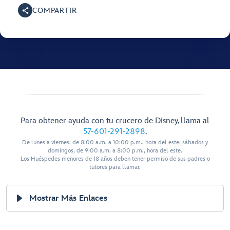
COMPARTIR
Para obtener ayuda con tu crucero de Disney, llama al
57-601-291-2898
.
De lunes a viernes, de 8:00 a.m. a 10:00 p.m., hora del este; sábados y
domingos, de 9:00 a.m. a 8:00 p.m., hora del este.
Los Huéspedes menores de 18 años deben tener permiso de sus padres o
tutores para llamar.
Mostrar Más Enlaces