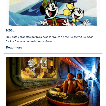
H2Go!
Deslízate y chapotea por los alocados niveles de
The Wonderful World of
Mickey Mouse
a bordo del AquaMouse.
Read more