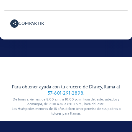
COMPARTIR
Para obtener ayuda con tu crucero de Disney, llama al
57-601-291-2898
.
De lunes a viernes, de 8:00 a.m. a 10:00 p.m., hora del este; sábados y
domingos, de 9:00 a.m. a 8:00 p.m., hora del este.
Los Huéspedes menores de 18 años deben tener permiso de sus padres o
tutores para llamar.
Mostrar Más Enlaces