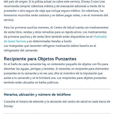
del país de origen. Si tu póliza actual no cubre este servicio, Disney Cruise Line
recomienda comprar cobertura médica y de evacuación adicional a través de tu
proveedor u otro seguro de viaje que incluya seguro médico. Sin cobertura, los
honorarios incurridos serán costosos y se deben pagar antes, o en el momento del
servicio.
Para los primeros auxilios menores, el Centro de Salud cuenta con medicamentos
de venta libre, vendas y otros remedios para un rápido alivio. Los medicamentos
de primeros auxilios y de venta libre también están disponibles en el
Mostrador
de Guest Services
y en determinadas tiendas a bordo
Los Huéspedes que necesiten refrigerar medicación deben hacerlo en el
refrigerador del camarote.
Recipiente para Objetos Punzantes
En el baño de cada camarote hay un contenedor pequeño de objetos con filo para
desechar las agujas, jeringas y lancetas. Si necesitas un recipiente para elementos
punzantes en tu camarote y no ves uno, dile al miembro de la tripulación que
asiste a tu camarote y se te brindará uno. Los recipientes para objetos punzantes
también están ubicados en baños públicos.
Horarios, ubicación
y número de teléfono
Consulta el horario de atención y la ubicación del centro de salud en cada barco de
Disney: