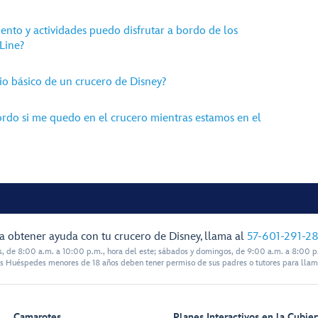
ento y actividades puedo disfrutar a bordo de los
Line?
io básico de un crucero de Disney?
ordo si me quedo en el crucero mientras estamos en el
a obtener ayuda con tu crucero de Disney, llama al
57-601-291-2
s, de 8:00 a.m. a 10:00 p.m., hora del este; sábados y domingos, de 9:00 a.m. a 8:00 p.
s Huéspedes menores de 18 años deben tener permiso de sus padres o tutores para llam
Camarotes
Planes Interactivos en la Cubier