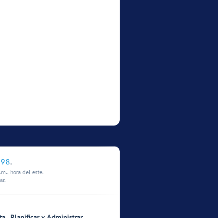
898
.
m., hora del este.
ar.
ta
Planificar y Administrar