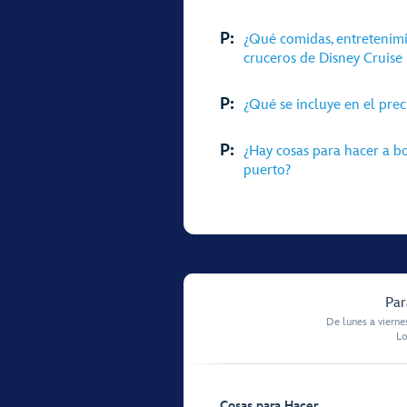
P:
¿Qué comidas, entretenimi
cruceros de Disney Cruise 
P:
¿Qué se incluye en el prec
P:
¿Hay cosas para hacer a b
puerto?
Par
De lunes a vierne
Lo
Cosas para Hacer