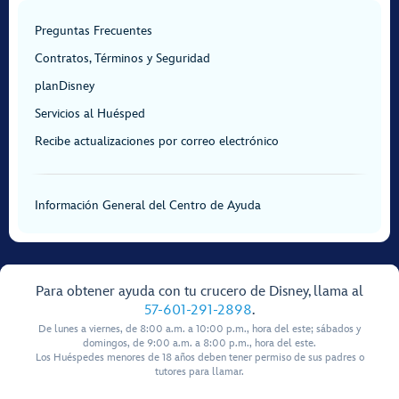
Preguntas Frecuentes
Contratos, Términos y Seguridad
planDisney
Servicios al Huésped
Recibe actualizaciones por correo electrónico
Información General del Centro de Ayuda
Para obtener ayuda con tu crucero de Disney, llama al
57-601-291-2898
.
De lunes a viernes, de 8:00 a.m. a 10:00 p.m., hora del este; sábados y
domingos, de 9:00 a.m. a 8:00 p.m., hora del este.
Los Huéspedes menores de 18 años deben tener permiso de sus padres o
tutores para llamar.