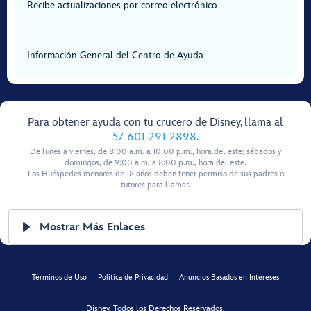
Recibe actualizaciones por correo electrónico
Información General del Centro de Ayuda
Para obtener ayuda con tu crucero de Disney, llama al
57-601-291-2898
.
De lunes a viernes, de 8:00 a.m. a 10:00 p.m., hora del este; sábados y
domingos, de 9:00 a.m. a 8:00 p.m., hora del este.
Los Huéspedes menores de 18 años deben tener permiso de sus padres o
tutores para llamar.
Mostrar Más Enlaces
Términos de Uso
Política de Privacidad
Anuncios Basados en Intereses
Disney, Todos los Derechos Reservados.