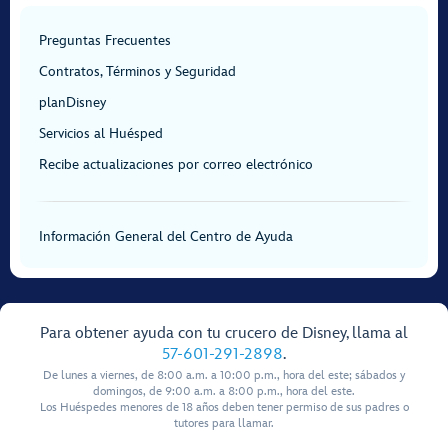
Preguntas Frecuentes
Contratos, Términos y Seguridad
planDisney
Servicios al Huésped
Recibe actualizaciones por correo electrónico
Información General del Centro de Ayuda
Para obtener ayuda con tu crucero de Disney, llama al
57-601-291-2898
.
De lunes a viernes, de 8:00 a.m. a 10:00 p.m., hora del este; sábados y
domingos, de 9:00 a.m. a 8:00 p.m., hora del este.
Los Huéspedes menores de 18 años deben tener permiso de sus padres o
tutores para llamar.