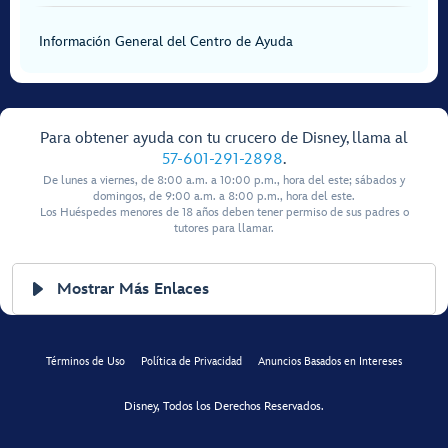
Información General del Centro de Ayuda
Para obtener ayuda con tu crucero de Disney, llama al
57-601-291-2898
.
De lunes a viernes, de 8:00 a.m. a 10:00 p.m., hora del este; sábados y
domingos, de 9:00 a.m. a 8:00 p.m., hora del este.
Los Huéspedes menores de 18 años deben tener permiso de sus padres o
tutores para llamar.
Mostrar Más Enlaces
Términos de Uso
Política de Privacidad
Anuncios Basados en Intereses
Disney, Todos los Derechos Reservados.