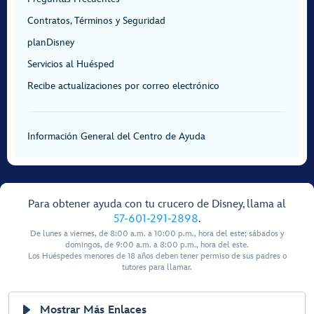
Contratos, Términos y Seguridad
planDisney
Servicios al Huésped
Recibe actualizaciones por correo electrónico
Información General del Centro de Ayuda
Para obtener ayuda con tu crucero de Disney, llama al
57-601-291-2898
.
De lunes a viernes, de 8:00 a.m. a 10:00 p.m., hora del este; sábados y
domingos, de 9:00 a.m. a 8:00 p.m., hora del este.
Los Huéspedes menores de 18 años deben tener permiso de sus padres o
tutores para llamar.
Mostrar Más Enlaces