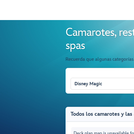
Camarotes, rest
spas
Recuerda que algunas categorías 
Disney Magic
Todos los camarotes y las
Deck plan map is unavailable for