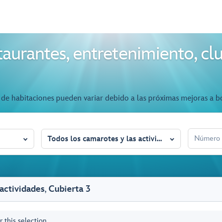
aurantes, entretenimiento, clu
de habitaciones pueden variar debido a las próximas mejoras a b
NÚMERO D
Todos los camarotes y las actividades
 actividades
,
Cubierta 3
 this selection.