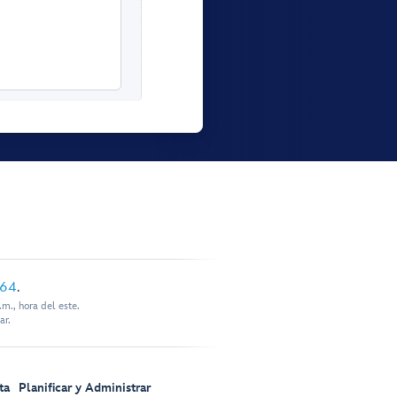
864
.
m., hora del este.
ar.
ta
Planificar y Administrar