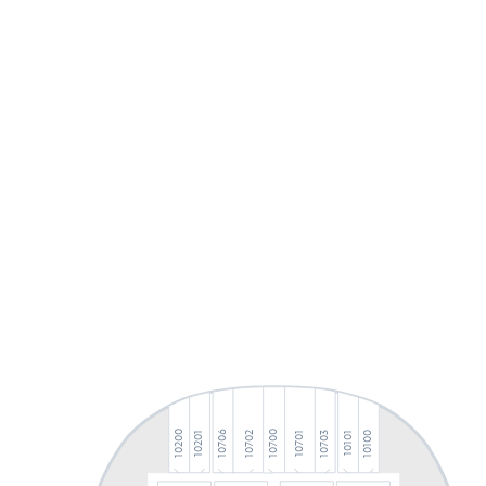
10706
10700
10200
10100
10703
10702
10701
10201
10101