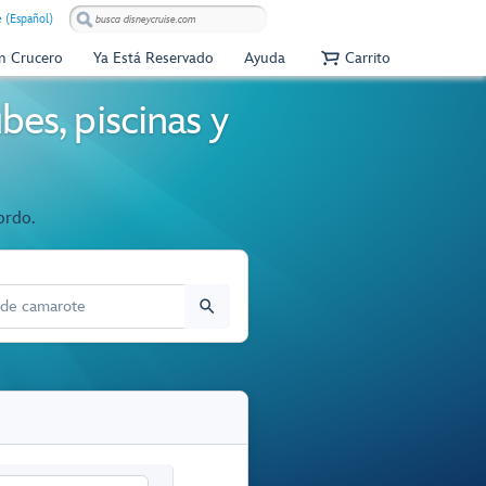
e (Español)
Un Crucero
Ya Está Reservado
Ayuda
Carrito
bes, piscinas y
ordo.
E CAMAROTE