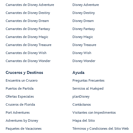
10776
10773
10272
10172
Camarotes de Disney Adventure
Disney Adventure
10276
10176
Camarotes de Disney Destiny
Disney Destiny
10278
10178
10280
Camarotes de Disney Dream
Disney Dream
10180
10282
Camarotes de Disney Fantasy
Disney Fantasy
10286
10182
10288
10186
Camarotes de Disney Magic
Disney Magic
Prayer
Room
Camarotes de Disney Treasure
Disney Treasure
Camarotes de Disney Wish
Disney Wish
Camarotes de Disney Wonder
Disney Wonder
Infinite Bliss Spa -
Fitness
Elemis at Sea
Center
Cruceros y Destinos
Ayuda
Encuentra un Crucero
Preguntas Frecuentes
Puertos de Partida
Servicios al Huésped
Ofertas Especiales
planDisney
Cruceros de Florida
Contáctanos
Port Adventures
Visitantes con Impedimentos
10636
10336
Adventures by Disney
Mapa del Sitio
10638
10338
10650
10350
Paquetes de Vacaciones
Términos y Condiciones del Sitio Web
10652
10352