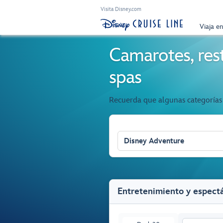
Visita Disney.com
Viaja e
Camarotes, rest
spas
Recuerda que algunas categorías 
Disney Adventure
Entretenimiento y espectá