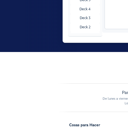
Deck 4
Deck 3
Deck 2
Deck 1
Par
De lunes a vierne
Lo
Cosas para Hacer