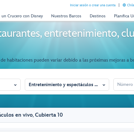
Iniciar sesión o crear una cuenta
Chil
n un Crucero con Disney
Nuestros Barcos
Destinos
Planifica 
aurantes, entretenimiento, clu
de habitaciones pueden variar debido a las próximas mejoras a b
NÚMERO D
Entretenimiento y espectáculos en vivo
culos en vivo
,
Cubierta 10