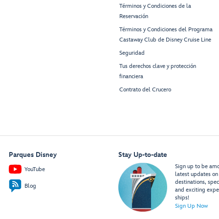
Términos y Condiciones de la
10656
10356
Reservación
10658
10358
10660
10360
Términos y Condiciones del Programa
10662
10362
Castaway Club de Disney Cruise Line
10666
10366
Mowgli
’
s
Gramma
Seguridad
10668
10368
Eatery
T
ala
’
s
10670
10370
Kitchen
Disney
Tus derechos clave y protección
Imagination
10672
10372
Ga
r
den
financiera
10676
10376
10678
10378
Rest
r
oom
Rest
r
oom
Contrato del Crucero
10680
10380
10682
10382
Ga
r
den
10686
10386
Stage
10688
10388
10690
10390
10692
10392
10800
10500
Parques Disney
Stay Up-to-date
10802
10502
Sign up to be amon
YouTube
10806
10506
latest updates on 
10808
10508
destinations, spec
Blog
10810
10510
and exciting expe
10812
10512
ships!
10816
10516
Sign Up Now
10818
10518