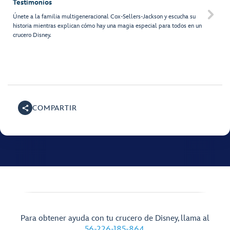
Testimonios

Únete a la familia multigeneracional Cox-Sellers-Jackson y escucha su
historia mientras explican cómo hay una magia especial para todos en un
crucero Disney.
COMPARTIR
Para obtener ayuda con tu crucero de Disney, llama al
56-226-185-864
.