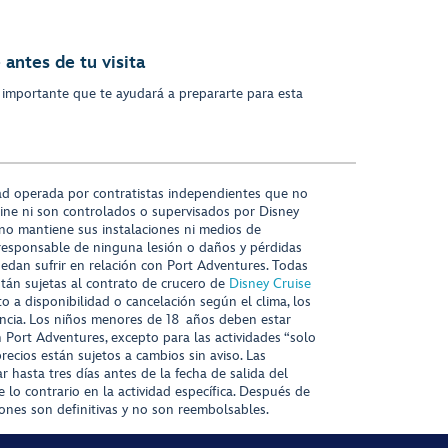
antes de tu visita
 importante que te ayudará a prepararte para esta
ad operada por contratistas independientes que no
ine ni son controlados o supervisados por Disney
 no mantiene sus instalaciones ni medios de
responsable de ninguna lesión o daños y pérdidas
uedan sufrir en relación con Port Adventures. Todas
stán sujetas al contrato de crucero de
Disney Cruise
to a disponibilidad o cancelación según el clima, los
tencia. Los niños menores de 18 años deben estar
ort Adventures, excepto para las actividades “solo
recios están sujetos a cambios sin aviso. Las
r hasta tres días antes de la fecha de salida del
 lo contrario en la actividad específica. Después de
iones son definitivas y no son reembolsables.