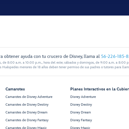
a obtener ayuda con tu crucero de Disney, llama al
56-226-185-
s, de 8:00 a.m. a 10:00 p.m., hora del este; sábados y domingos, de 9:00 a.m. a 8:00 p.
s Huéspedes menores de 18 años deben tener permiso de sus padres o tutores para llam
Camarotes
Planes Interactivos en la Cubier
Camarotes de Disney Adventure
Disney Adventure
Camarotes de Disney Destiny
Disney Destiny
Camarotes de Disney Dream
Disney Dream
Camarotes de Disney Fantasy
Disney Fantasy
Camarotes de Disney Magic
Disney Magic