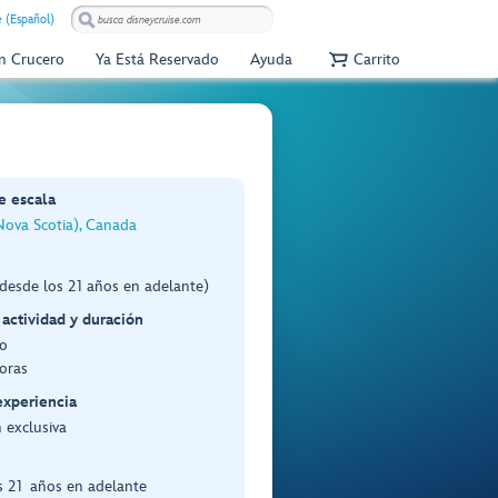
e (Español)
Un Crucero
Ya Está Reservado
Ayuda
Carrito
e escala
Nova Scotia), Canada
desde los 21 años en adelante)
 actividad y duración
o
oras
experiencia
 exclusiva
s 21 años en adelante