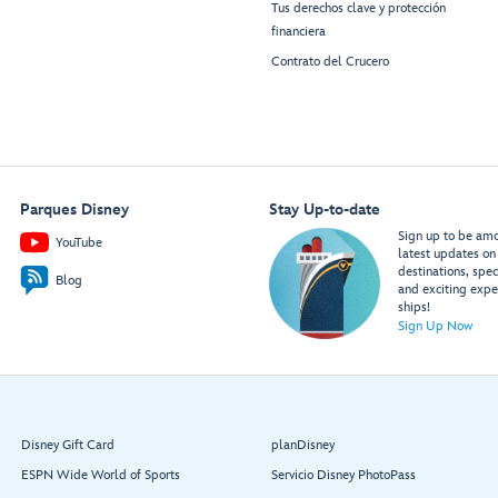
Tus derechos clave y protección
financiera
Contrato del Crucero
Parques Disney
Stay Up-to-date
Sign up to be amon
YouTube
latest updates on 
destinations, spec
Blog
and exciting expe
ships!
Sign Up Now
Disney Gift Card
planDisney
ESPN Wide World of Sports
Servicio Disney PhotoPass