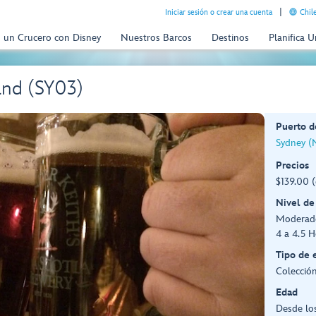
Iniciar sesión o crear una cuenta
Chil
n un Crucero con Disney
Nuestros Barcos
Destinos
Planifica 
and (SY03)
Puerto d
Sydney (
Precios
$139.00 (
Nivel de
Moderad
4 a 4.5 H
Tipo de 
Colección
Edad
Desde lo