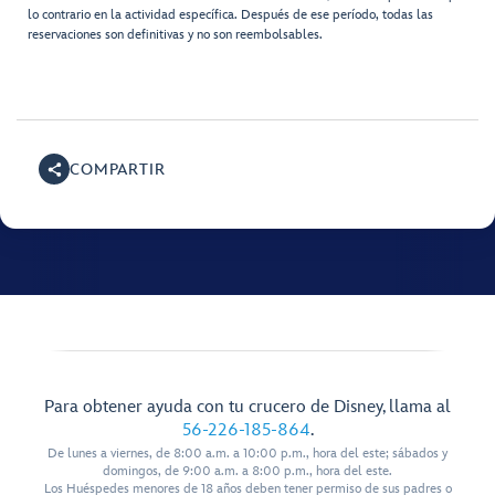
lo contrario en la actividad específica. Después de ese período, todas las
reservaciones son definitivas y no son reembolsables.
COMPARTIR
Para obtener ayuda con tu crucero de Disney, llama al
56-226-185-864
.
De lunes a viernes, de 8:00 a.m. a 10:00 p.m., hora del este; sábados y
domingos, de 9:00 a.m. a 8:00 p.m., hora del este.
Los Huéspedes menores de 18 años deben tener permiso de sus padres o