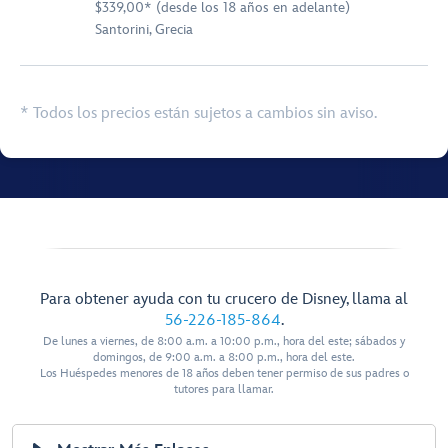
$339,00* (desde los 18 años en adelante)
Santorini, Grecia
* Todos los precios están sujetos a cambios sin aviso.
Para obtener ayuda con tu crucero de Disney, llama al
56-226-185-864
.
De lunes a viernes, de 8:00 a.m. a 10:00 p.m., hora del este; sábados y
domingos, de 9:00 a.m. a 8:00 p.m., hora del este.
Los Huéspedes menores de 18 años deben tener permiso de sus padres o
tutores para llamar.