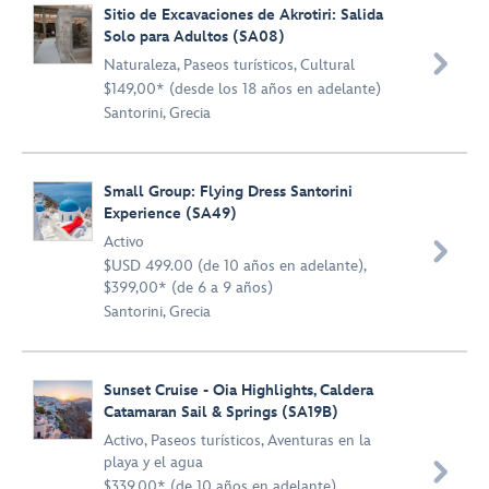
Sitio de Excavaciones de Akrotiri: Salida
Solo para Adultos (SA08)

Naturaleza
,
Paseos turísticos
,
Cultural
$149,00* (desde los 18 años en adelante)
Santorini, Grecia
Small Group: Flying Dress Santorini
Experience (SA49)
Activo

$USD 499.00 (de 10 años en adelante),
$399,00* (de 6 a 9 años)
Santorini, Grecia
Sunset Cruise - Oia Highlights, Caldera
Catamaran Sail & Springs (SA19B)
Activo
,
Paseos turísticos
,
Aventuras en la
playa y el agua

$339,00* (de 10 años en adelante),