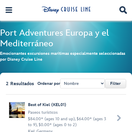
Port Adventures
Europa y el
Mediterráneo
Emocionantes excursiones marítimas especialmente seleccionadas
por Disney Cruise Line
2
Resultados
Ordenar por
Filter
Browse list
Best of Kiel (KEL01)
Paseos turísticos

$84.00* (ages 10 and up), $64.00* (ages 3
to 9), $0.00* (ages 0 to 2)
Kiel, Germany