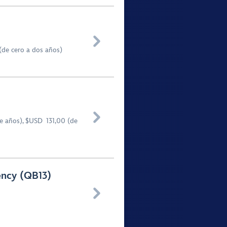

(de cero a dos años)

e años), $USD 131,00 (de
ency (QB13)
