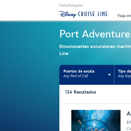
Visita Disney.com
Viaja e
Port Adventure
Emocionantes excursiones maríti
Line
Puertos de escala
Tipo de
Any Port of Call
Any Exp
Use the facet bar to narrow results. Selectio
134
Resultados
Browse list
A
$9
Ci