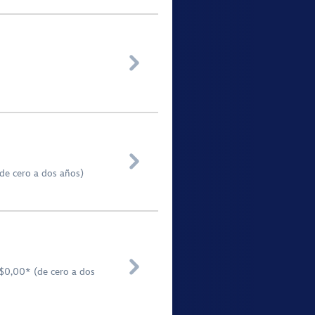


(de cero a dos años)

$0,00* (de cero a dos