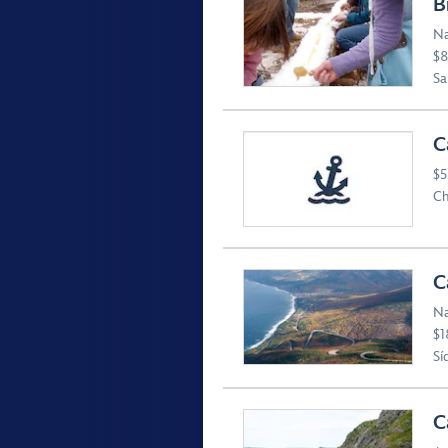
B
Na
$8
Sa
C
$5
Ch
C
Na
$1
Sí
C