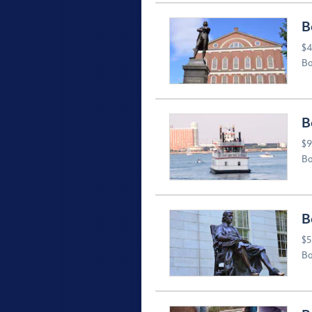
B
$4
Bo
B
$9
Bo
B
$5
Bo