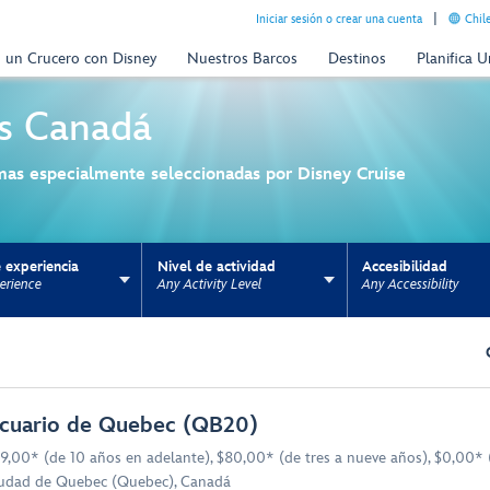
Iniciar sesión o crear una cuenta
Chil
n un Crucero con Disney
Nuestros Barcos
Destinos
Planifica 
s
Canadá
mas especialmente seleccionadas por Disney Cruise
 experiencia
Nivel de actividad
Accesibilidad
erience
Any Activity Level
Any Accessibility
ns update the URL for bookmarking.
cuario de Quebec (QB20)
9,00* (de 10 años en adelante), $80,00* (de tres a nueve años), $0,00* 
udad de Quebec (Quebec), Canadá