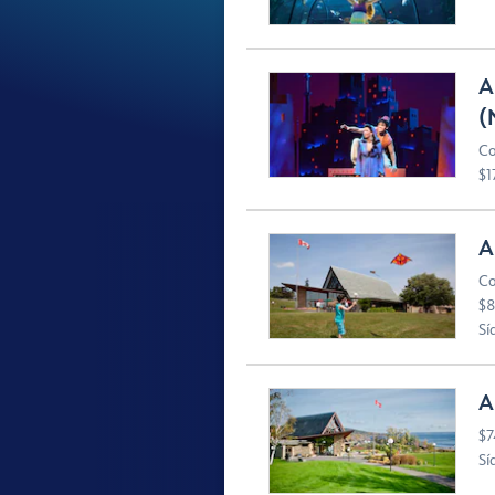
A
(
Co
$1
A
Co
$8
Sí
A
$7
Sí