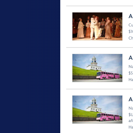
A
Cu
$1
Ch
A
Na
$5
Ha
A
Na
$U
añ
Ha