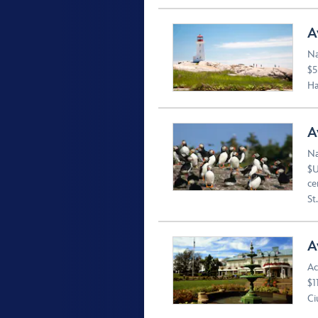
A
Na
$5
Ha
A
Na
$U
ce
St
A
Ac
$1
Ci