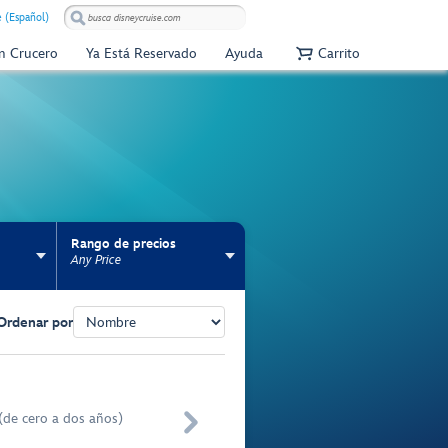
e (Español)
Un Crucero
Ya Está Reservado
Ayuda
Carrito
Rango de precios
Any Price
Ordenar por

(de cero a dos años)