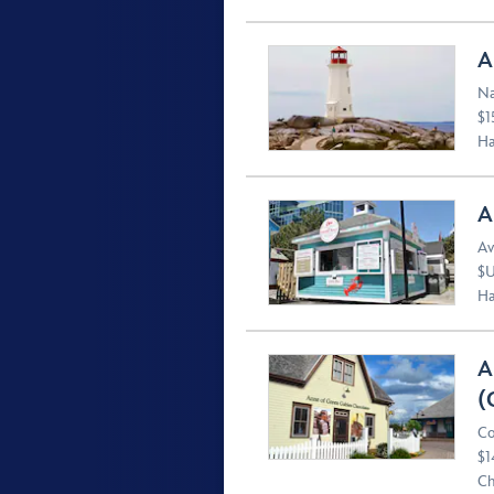
A
Na
$1
Ha
A
Av
$U
Ha
A
(
Co
$1
Ch