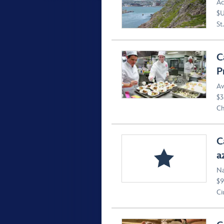
Ac
$U
St
C
P
Av
$3
Ch
C
a
Na
$9
Ci