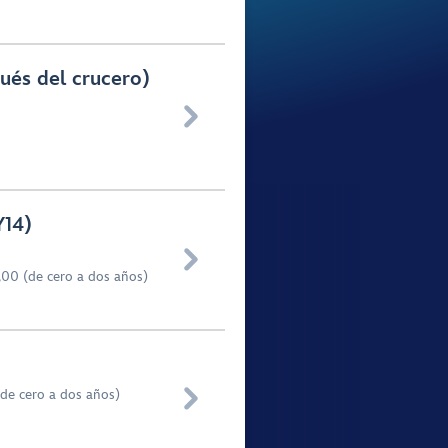
ués del crucero)

Y14)

,00 (de cero a dos años)

(de cero a dos años)