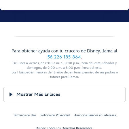
Para obtener ayuda con tu crucero de Disney, llama al
56-226-185-864
.
De lunes a viernes, de 8:00 a.m. a 10:00 p.m., hora del este; sábados y
domingos, de 9:00 a.m. a 8:00 p.m., hora del este.
Los Huéspedes menores de 18 años deben tener permiso de sus padres o
tutores para llamar.
Mostrar Más Enlaces
Términos de Uso
Política de Privacidad
Anuncios Basados en Intereses
Disney, Todos los Derechos Reservados.