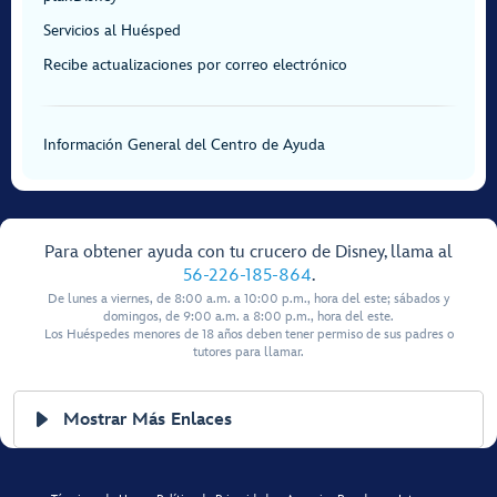
Servicios al Huésped
Recibe actualizaciones por correo electrónico
Información General del Centro de Ayuda
Para obtener ayuda con tu crucero de Disney, llama al
56-226-185-864
.
De lunes a viernes, de 8:00 a.m. a 10:00 p.m., hora del este; sábados y
domingos, de 9:00 a.m. a 8:00 p.m., hora del este.
Los Huéspedes menores de 18 años deben tener permiso de sus padres o
tutores para llamar.
Mostrar Más Enlaces