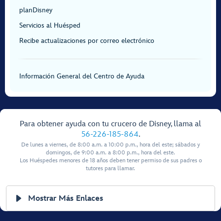
planDisney
Servicios al Huésped
Recibe actualizaciones por correo electrónico
Información General del Centro de Ayuda
Para obtener ayuda con tu crucero de Disney, llama al
56-226-185-864
.
De lunes a viernes, de 8:00 a.m. a 10:00 p.m., hora del este; sábados y
domingos, de 9:00 a.m. a 8:00 p.m., hora del este.
Los Huéspedes menores de 18 años deben tener permiso de sus padres o
tutores para llamar.
Mostrar Más Enlaces