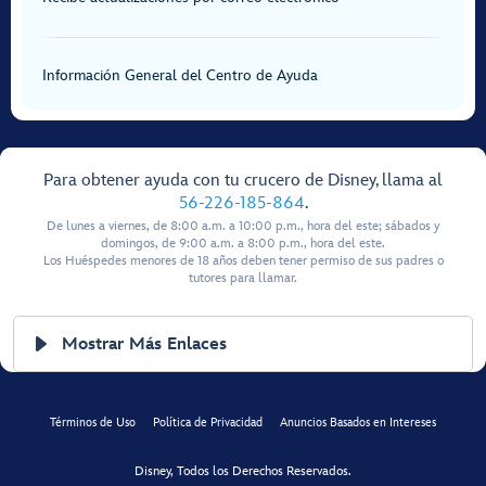
Información General del Centro de Ayuda
Para obtener ayuda con tu crucero de Disney, llama al
56-226-185-864
.
De lunes a viernes, de 8:00 a.m. a 10:00 p.m., hora del este; sábados y
domingos, de 9:00 a.m. a 8:00 p.m., hora del este.
Los Huéspedes menores de 18 años deben tener permiso de sus padres o
tutores para llamar.
Mostrar Más Enlaces
Términos de Uso
Política de Privacidad
Anuncios Basados en Intereses
Disney, Todos los Derechos Reservados.