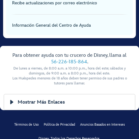
Recibe actualizaciones por correo electrónico
Información General del Centro de Ayuda
Para obtener ayuda con tu crucero de Disney, llama al
56-226-185-864
.
De lunes a viernes, de 8:00 a.m. a 10:00 p.m., hora del este; sábados y
domingos, de 9:00 a.m. a 8:00 p.m., hora del este.
Los Huéspedes menores de 18 años deben tener permiso de sus padres o
tutores para llamar.
Mostrar Más Enlaces
Términos de Uso
Política de Privacidad
Anuncios Basados en Intereses
Disney, Todos los Derechos Reservados.