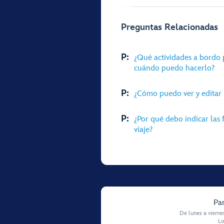
Preguntas Relacionadas
P:
¿Qué actividades a bordo 
cuándo puedo hacerlo?
P:
¿Cómo puedo ver y editar l
P:
¿Por qué debo indicar las
viaje?
Par
De lunes a vierne
Lo