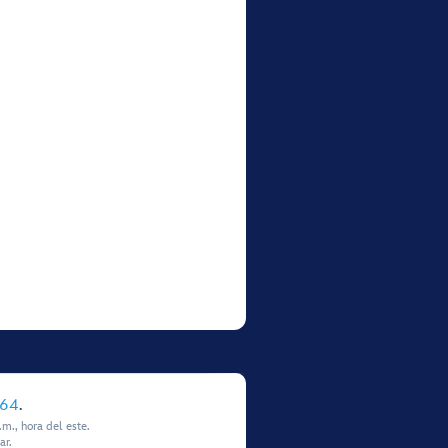
864
.
m., hora del este.
ar.