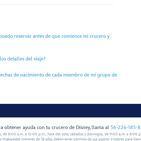
puedo reservar antes de que comience mi crucero y
os detalles del viaje?
 fechas de nacimiento de cada miembro de mi grupo de
a obtener ayuda con tu crucero de Disney, llama al
56-226-185-
s, de 8:00 a.m. a 10:00 p.m., hora del este; sábados y domingos, de 9:00 a.m. a 8:00 p.
s Huéspedes menores de 18 años deben tener permiso de sus padres o tutores para llam