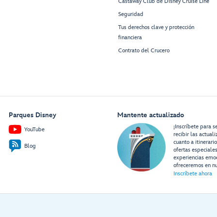
Castaway Club de Disney Cruise Line
Seguridad
Tus derechos clave y protección
financiera
Contrato del Crucero
Parques Disney
Mantente actualizado
¡Inscríbete para s
YouTube
recibir las actual
cuanto a itinerari
Blog
ofertas especiale
experiencias emo
ofreceremos en nu
Inscríbete ahora